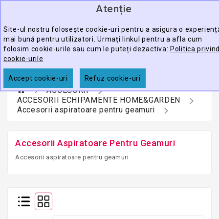
Atenție
0
CATEGORY
produ
-
Site-ul nostru folosește cookie-uri pentru a asigura o experienț
mai bună pentru utilizatori. Urmați linkul pentru a afla cum
ECHIPAMENTE
folosim cookie-urile sau cum le puteți dezactiva:
Politica privin
CĂUTARE
PROFESIONALE
cookie-urile
ACCESORII
Accept cookie-uri
Refuz cookie-uri
ACCESORII
PROMOTII
ACCESORII ECHIPAMENTE HOME&GARDEN
Accesorii aspiratoare pentru geamuri
Accesorii Aspiratoare Pentru Geamuri
Accesorii aspiratoare pentru geamuri