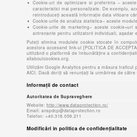
Cookie-uri de optimizare si preferinta – aceste 
caracteristici mai personalizate. De exemplu, ac
reintroduceți această informație data viitoare cân
Cookie-urile de analiza statistica– aceste module 
Cookie-urile de marketing– aceste cookie=uri sun
antrenante pentru utilizatorii individuali, aşadar 
Puteți elimina modulele cookie stocate în compute
acestora accesand link-ul [POLITICA DE ACCEPTARE 
utilizând o platformă de îmbunătățire a confidențiali
allaboutcookies.org
.
Utilizăm Google Analytics pentru a măsura traficul pe
AICI
. Dacă doriți să renunțați la urmărirea de către
Informaţii de contact
Autoritatea de Supraveghere
Website:
http://www.dataprotection.ro/
Email:
anspdcp@dataprotection.ro
Telefon: +40.318.059.211
Modificări in politica de confidențialitate