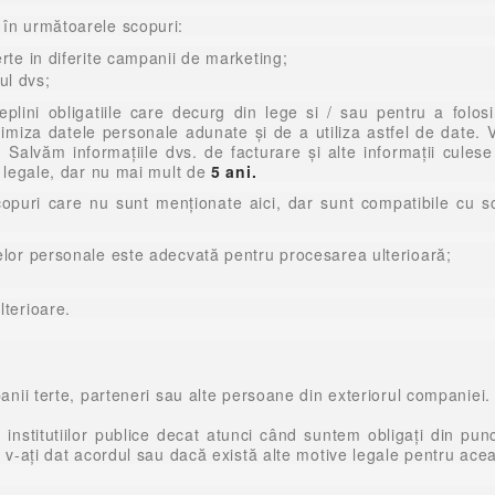
 în următoarele scopuri:
erte in diferite campanii de marketing;
ul dvs;
lini obligatiile care decurg din lege si / sau pentru a folo
iza datele personale adunate și de a utiliza astfel de date. V
 Salvăm informațiile dvs. de facturare și alte informații cules
 legale, dar nu mai mult de
5 ani.
puri care nu sunt menționate aici, dar sunt compatibile cu sco
telor personale este adecvată pentru procesarea ulterioară;
lterioare.
e
anii terte, parteneri sau alte persoane din exteriorul companiei.
 institutiilor publice decat atunci când suntem obligați din p
 v-ați dat acordul sau dacă există alte motive legale pentru ace