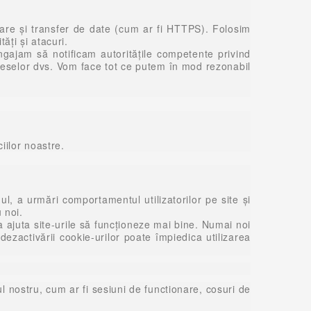
care și transfer de date (cum ar fi HTTPS). Folosim
ăți și atacuri.
ngajam să notificam autoritățile competente privind
reselor dvs. Vom face tot ce putem în mod rezonabil
iilor noastre.
ul, a urmări comportamentul utilizatorilor pe site și
 noi.
a ajuta site-urile să funcționeze mai bine. Numai noi
ezactivării cookie-urilor poate împiedica utilizarea
l nostru, cum ar fi sesiuni de functionare, cosuri de