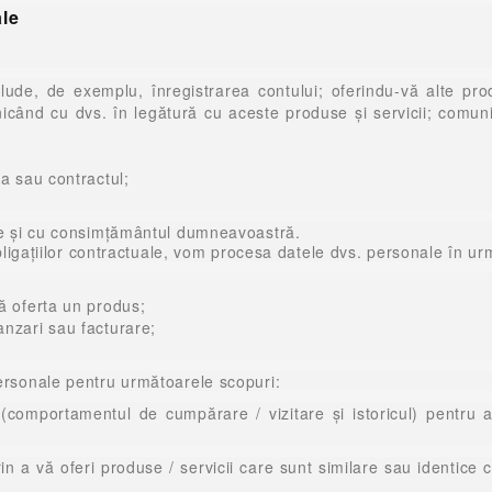
le
lude, de exemplu, înregistrarea contului; oferindu-vă alte produ
când cu dvs. în legătură cu aceste produse și servicii; comunic
ea sau contractul;
me și cu consimțământul dumneavoastră.
obligațiilor contractuale, vom procesa datele dvs. personale în ur
vă oferta un produs;
anzari sau facturare;
ersonale pentru următoarele scopuri:
(comportamentul de cumpărare / vizitare și istoricul) pentru a 
in a vă oferi produse / servicii care sunt similare sau identice