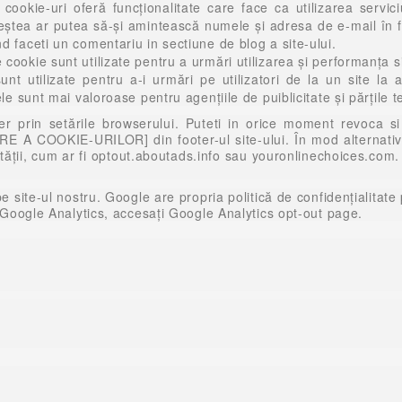
cookie-uri oferă funcționalitate care face ca utilizarea servic
eștea ar putea să-și amintească numele și adresa de e-mail în f
d faceti un comentariu in sectiune de blog a site-ului.
cookie sunt utilizate pentru a urmări utilizarea și performanța si
t utilizate pentru a-i urmări pe utilizatori de la un site la a
ele sunt mai valoroase pentru agenţiile de puiblicitate şi părţile 
r prin setările browserului. Puteti in orice moment revoca s
A COOKIE-URILOR] din footer-ul site-ului. În mod alternativ,
tății, cum ar fi
optout.aboutads.info
sau
youronlinechoices.com
.
 site-ul nostru. Google are propria politică de confidențialitate 
 Google Analytics, accesați
Google Analytics opt-out page
.