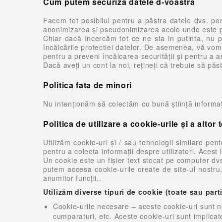
Cum putem securiza datele d-voastra
Facem tot posibilul pentru a păstra datele dvs. pe
anonimizarea și pseudonimizarea acolo unde este potr
Chiar dacă încercăm tot ce ne sta in putinta, nu p
încălcările protectiei datelor. De asemenea, vă vo
pentru a preveni încălcarea securității și pentru a as
Dacă aveți un cont la noi, rețineți că trebuie să păstr
Politica fata de minori
Nu intenționăm să colectăm cu bună știință informații
Politica de utilizare a cookie-urile și a altor
Utilizăm cookie-uri și / sau tehnologii similare pen
pentru a colecta informații despre utilizatori. Acest
Un cookie este un fișier text stocat pe computer dvs
putem accesa cookie-urile create de site-ul nostru.
anumitor funcții..
Utilizăm diverse tipuri de cookie (toate sau part
Cookie-urile necesare – aceste cookie-uri sunt ne
cumparaturi, etc. Aceste cookie-uri sunt implicat