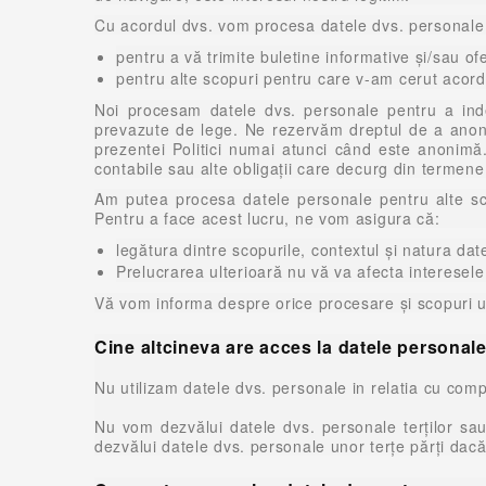
Cu acordul dvs. vom procesa datele dvs. personale
pentru a vă trimite buletine informative și/sau of
pentru alte scopuri pentru care v-am cerut acord
Noi procesam datele dvs. personale pentru a indep
prevazute de lege. Ne rezervăm dreptul de a anonim
prezentei Politici numai atunci când este anonimă.
contabile sau alte obligații care decurg din termene
Am putea procesa datele personale pentru alte sco
Pentru a face acest lucru, ne vom asigura că:
legătura dintre scopurile, contextul și natura da
Prelucrarea ulterioară nu vă va afecta interesele
Vă vom informa despre orice procesare și scopuri u
Cine altcineva are acces la datele personal
Nu utilizam datele dvs. personale in relatia cu comp
Nu vom dezvălui datele dvs. personale terților sau
dezvălui datele dvs. personale unor terțe părți dacă