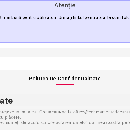
Atenție
0745.088.123
ă mai bună pentru utilizatori. Urmați linkul pentru a afla cum fol
CĂU
a Pagină
Contact
Harta Sitului
Politica De Confidentialitate
tate
ejeze intimitatea. Contactati-ne la office@echipamentedecurate
cu plăcere.
oastre, sunteţi de acord cu prelucrarea datelor dumneavoastră pe