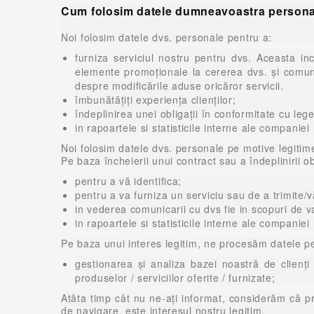
Cum folosim datele dumneavoastra persona
Noi folosim datele dvs. personale pentru a:
furniza serviciul nostru pentru dvs. Aceasta inc
elemente promoționale la cererea dvs. și comuni
despre modificările aduse oricăror servicii.
îmbunătățiți experiența clienților;
îndeplinirea unei obligaţii în conformitate cu leg
in rapoartele si statisticile interne ale companiei
Noi folosim datele dvs. personale pe motive legiti
Pe baza încheierii unui contract sau a îndeplinirii 
pentru a vă identifica;
pentru a va furniza un serviciu sau de a trimite/
in vederea comunicarii cu dvs fie in scopuri de v
in rapoartele si statisticile interne ale companiei
Pe baza unui interes legitim, ne procesăm datele p
gestionarea și analiza bazei noastră de clienți 
produselor / serviciilor oferite / furnizate;
Atâta timp cât nu ne-ați informat, considerăm că pr
de navigare, este interesul nostru legitim.