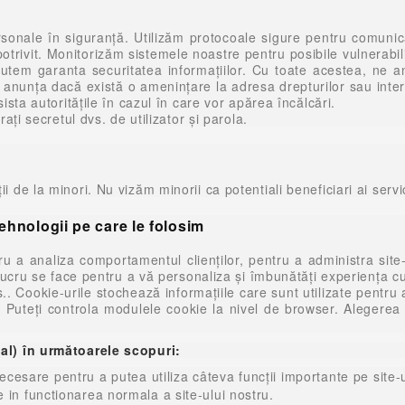
rsonale în siguranță. Utilizăm protocoale sigure pentru comuni
ivit. Monitorizăm sistemele noastre pentru posibile vulnerabilit
utem garanta securitatea informațiilor. Cu toate acestea, ne a
m anunța dacă există o amenințare la adresa drepturilor sau inte
ista autoritățile în cazul în care vor apărea încălcări.
ați secretul dvs. de utilizator și parola.
 de la minori. Nu vizăm minorii ca potentiali beneficiari ai servic
 tehnologii pe care le folosim
tru a analiza comportamentul clienților, pentru a administra site-
 lucru se face pentru a vă personaliza și îmbunătăți experiența cu
.. Cookie-urile stochează informațiile care sunt utilizate pentru 
 Puteți controla modulele cookie la nivel de browser. Alegerea d
ial) în următoarele scopuri:
cesare pentru a putea utiliza câteva funcții importante pe site-u
e in functionarea normala a site-ului nostru.