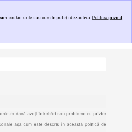
Contul meu
Compare
Wish List (0)
osim cookie-urile sau cum le puteți dezactiva:
Politica privind
TARE
0 produs(e) -
nie.ro dacă aveți întrebări sau probleme cu privire
rsonale aşa cum este descris în această politică de