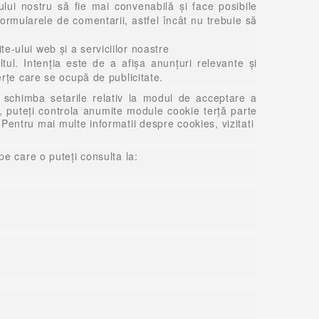
iului nostru să fie mai convenabilă și face posibile
ormularele de comentarii, astfel încât nu trebuie să
te-ului web și a serviciilor noastre
ltul. Intenţia este de a afişa anunţuri relevante şi
terţe care se ocupă de publicitate.
i schimba setarile relativ la modul de acceptare a
 puteți controla anumite module cookie terță parte
 Pentru mai multe informatii despre cookies, vizitati
pe care o puteți consulta la: