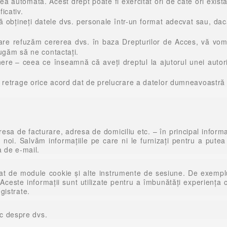
ea automată. Acest drept poate fi exercitat ori de câte ori există 
icativ.
 să obțineți datele dvs. personale într-un format adecvat sau, dac
are refuzăm cererea dvs. în baza Drepturilor de Acces, vă vom
rugăm să ne contactați.
ghere
– ceea ce înseamnă că aveți dreptul la ajutorul unei autori
l retrage orice acord dat de prelucrare a datelor dumneavoastră
sa de facturare, adresa de domiciliu etc. – în principal informa
 noi. Salvăm informațiile pe care ni le furnizați pentru a putea
a de e-mail.
mat de module cookie și alte instrumente de sesiune. De exemplu
 Aceste informații sunt utilizate pentru a îmbunătăți experiența cli
egistrate.
ic despre dvs.