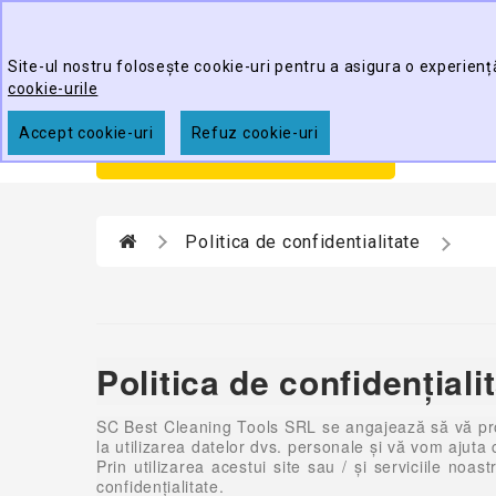
Best Cleaning Tools
Site-ul nostru folosește cookie-uri pentru a asigura o experienț
cookie-urile
Accept cookie-uri
Refuz cookie-uri
Prim
CATEGORII
Politica de confidentialitate
Politica de confidenţiali
SC Best Cleaning Tools SRL se angajează să vă prot
la utilizarea datelor dvs. personale și vă vom ajuta 
Prin utilizarea acestui site sau / şi serviciile n
confidenţialitate.