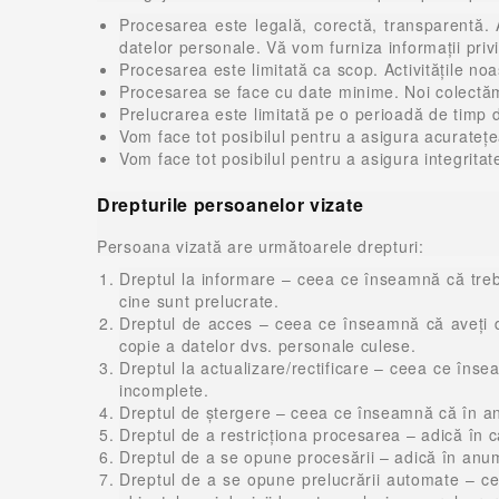
Procesarea este legală, corectă, transparentă. 
datelor personale. Vă vom furniza informații priv
Procesarea este limitată ca scop. Activitățile n
Procesarea se face cu date minime. Noi colectă
Prelucrarea este limitată pe o perioadă de timp
Vom face tot posibilul pentru a asigura acurateţe
Vom face tot posibilul pentru a asigura integritate
Drepturile persoanelor vizate
Persoana vizată are următoarele drepturi:
Dreptul la informare – ceea ce înseamnă că trebu
cine sunt prelucrate.
Dreptul de acces – ceea ce înseamnă că aveți dr
copie a datelor dvs. personale culese.
Dreptul la actualizare/rectificare – ceea ce îns
incomplete.
Dreptul de ștergere – ceea ce înseamnă că în anu
Dreptul de a restricționa procesarea – adică în ca
Dreptul de a se opune procesării – adică în anumi
Dreptul de a se opune prelucrării automate – cee