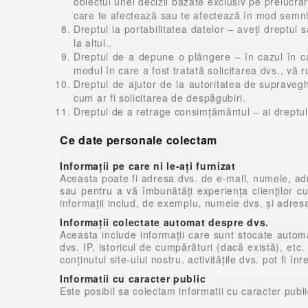
obiectul unei decizii bazate exclusiv pe prelucrar
care te afectează sau te afectează în mod semnif
Dreptul la portabilitatea datelor – aveți dreptul
la altul..
Dreptul de a depune o plângere – în cazul în c
modul în care a fost tratată solicitarea dvs., vă 
Dreptul de ajutor de la
autoritatea de suprave
cum ar fi solicitarea de despăgubiri.
Dreptul de a retrage consimţământul – ai dreptu
Ce date personale colectam
Informații pe care ni le-ați furnizat
Aceasta poate fi adresa dvs. de e-mail, numele, adre
sau pentru a vă îmbunătăți experiența clienților cu
informații includ, de exemplu, numele dvs. și adres
Informaţii colectate automat despre dvs.
Aceasta include informații care sunt stocate auto
dvs. IP, istoricul de cumpărături (dacă există), etc.
conținutul site-ului nostru, activitățile dvs. pot fi înr
Informatii cu caracter public
Este posibil sa colectam informatii cu caracter publ