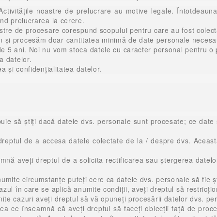
Activitățile noastre de prelucrare au motive legale. Întotdeaun
ind prelucrarea la cerere.
oastre de procesare corespund scopului pentru care au fost colec
m și procesăm doar cantitatea minimă de date personale necesar
 de 5 ani. Noi nu vom stoca datele cu caracter personal pentru 
a datelor.
a și confidențialitatea datelor.
ie să știți dacă datele dvs. personale sunt procesate; ce date 
eptul de a accesa datele colectate de la / despre dvs. Aceasta 
eamnă aveţi dreptul de a solicita rectificarea sau ştergerea dat
mite circumstanțe puteți cere ca datele dvs. personale să fie ște
zul în care se aplică anumite condiții, aveți dreptul să restricț
te cazuri aveți dreptul să vă opuneți procesării datelor dvs. pe
a ce înseamnă că aveți dreptul să faceți obiecții față de proce