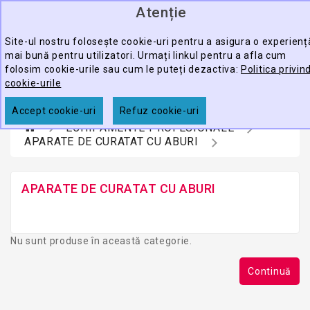
Atenție
0
CATEGORY
produ
-
Site-ul nostru folosește cookie-uri pentru a asigura o experienț
mai bună pentru utilizatori. Urmați linkul pentru a afla cum
ECHIPAMENTE
folosim cookie-urile sau cum le puteți dezactiva:
Politica privin
CĂUTARE
PROFESIONALE
cookie-urile
ACCESORII
Accept cookie-uri
Refuz cookie-uri
ECHIPAMENTE PROFESIONALE
PROMOTII
APARATE DE CURATAT CU ABURI
APARATE DE CURATAT CU ABURI
Nu sunt produse în această categorie.
Continuă