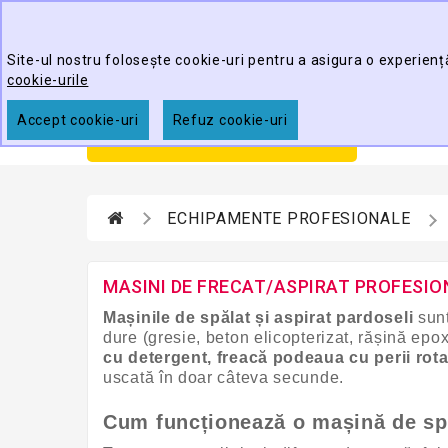
Best Cleaning Tools
Site-ul nostru folosește cookie-uri pentru a asigura o experienț
cookie-urile
Accept cookie-uri
Refuz cookie-uri
Prim
CATEGORII
ECHIPAMENTE PROFESIONALE
MASINI DE FRECAT/ASPIRAT PROFESIO
Mașinile de spălat și aspirat pardoseli
sunt
dure (gresie, beton elicopterizat, rășină ep
cu detergent, freacă podeaua cu perii rot
uscată în doar câteva secunde.
Cum funcționează o mașină de sp