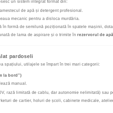
osesc un sistem integrat format din:
mestecul de apă și detergent profesional.
aua mecanic pentru a disloca murdăria.
 în formă de semilună poziționată în spatele mașinii, dota
ată de lama de aspirare și o trimite în
rezervorul de ap
lat pardoseli
spațiului, utilajele se împart în trei mari categorii:
m la bord”)
idează manual.
0V, rază limitată de cablu, dar autonomie nelimitată) sau pe
eturi de cartier, holuri de școli, cabinete medicale, atelier