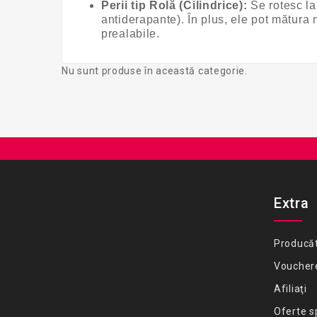
Perii tip Rolă (Cilindrice):
Se rotesc la 
antiderapante). În plus, ele pot mătura 
prealabile.
Nu sunt produse în această categorie.
Extra
Producăt
Voucher
Afiliaţi
Oferte s