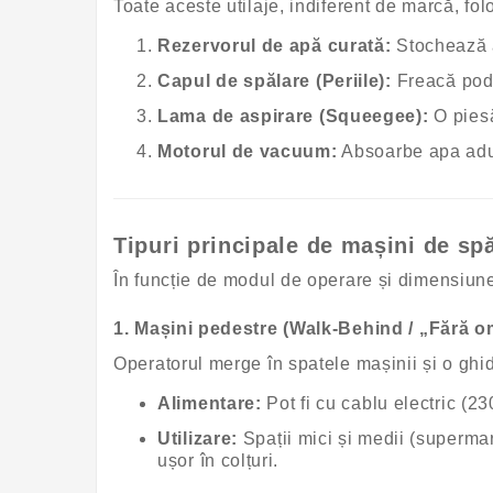
Toate aceste utilaje, indiferent de marcă, fol
Rezervorul de apă curată:
Stochează a
Capul de spălare (Periile):
Freacă pode
Lama de aspirare (Squeegee):
O piesă
Motorul de vacuum:
Absoarbe apa adun
Tipuri principale de mașini de spă
În funcție de modul de operare și dimensiunea 
1. Mașini pedestre (Walk-Behind / „Fără o
Operatorul merge în spatele mașinii și o gh
Alimentare:
Pot fi cu cablu electric (23
Utilizare:
Spații mici și medii (supermark
ușor în colțuri.