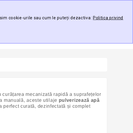
Contul meu
Compare
Wish List (0)
osim cookie-urile sau cum le puteți dezactiva:
Politica privind
TARE
0 produs(e) -
u curățarea mecanizată rapidă a suprafețelor
ea manuală, aceste utilaje
pulverizează apă
a perfect curată, dezinfectată și complet