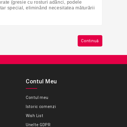
urate (gresie cu rosturi adânci, podele
rtar special, eliminând necesitatea măturării
Continuă
Contul Meu
Contul meu
Istoric comenzi
Wish List
Unelte GDPR