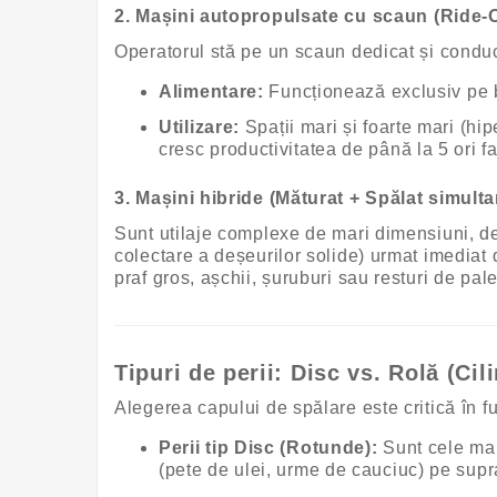
2. Mașini autopropulsate cu scaun (Ride-
Operatorul stă pe un scaun dedicat și conduce
Alimentare:
Funcționează exclusiv pe ba
Utilizare:
Spații mari și foarte mari (hip
cresc productivitatea de până la 5 ori f
3. Mașini hibride (Măturat + Spălat simulta
Sunt utilaje complexe de mari dimensiuni, des
colectare a deșeurilor solide) urmat imediat 
praf gros, așchii, șuruburi sau resturi de pale
Tipuri de perii: Disc vs. Rolă (Cil
Alegerea capului de spălare este critică în f
Perii tip Disc (Rotunde):
Sunt cele mai
(pete de ulei, urme de cauciuc) pe supr