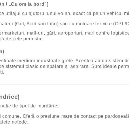
On / „Cu om la bord”)
 utilajul cu ajutorul unui volan, exact ca pe un vehicul mi
terii (Gel, Acid sau Litiu) sau cu motoare termice (GPL/Di
ermarketuri, mall-uri, gări, aeroporturi, mari centre logist
ață de cele pedestre.
n)
tinate mediilor industriale grele. Acestea au un sistem de 
de sistemul clasic de spălare și aspirare. Sunt ideale pent
ți.
indrice)
uncție de tipul de murdărie:
 comune. Oferă o presiune mare de contact pe pardoseală,
afețe netede.