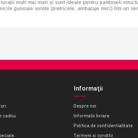
turații mult mai mari și sunt ideale pentru pardoseli struct
micile gunoaie solide (pietricele, ambalaje mici) într-un se
Informaţii
ori
Despre noi
e cadou
Informatii livrare
Politica de confidentialitate
peciale
Termeni si conditii