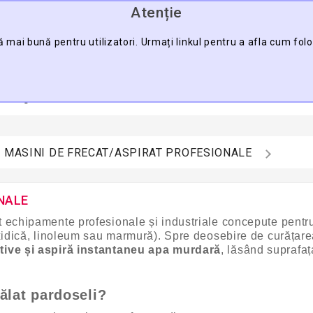
Atenție
0745.088.123
ă mai bună pentru utilizatori. Urmați linkul pentru a afla cum fol
CĂU
a Pagină
Contact
Harta Sitului
MASINI DE FRECAT/ASPIRAT PROFESIONALE
NALE
 echipamente profesionale și industriale concepute pentr
oxidică, linoleum sau marmură). Spre deosebire de curățar
ative și aspiră instantaneu apa murdară
, lăsând suprafaț
ălat pardoseli?