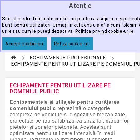
Atenție
0
CATEGORY
produ
-
Site-ul nostru folosește cookie-uri pentru a asigura o experien
bună pentru utilizatori. Urmați linkul pentru a afla cum folosim 
ECHIPAMENTE
urile sau cum le puteți dezactiva:
Politica privind cookie-urile
CĂUTARE
PROFESIONALE
Accept cookie-uri
Refuz cookie-uri
ACCESORII
ECHIPAMENTE PROFESIONALE
PROMOTII
ECHIPAMENTE PENTRU UTILIZARE PE DOMENIUL P
ECHIPAMENTE PENTRU UTILIZARE PE
DOMENIUL PUBLIC
Echipamentele și utilajele pentru curățarea
domeniului public
reprezintă o categorie
complexă de vehicule și dispozitive mecanizate,
proiectate pentru salubrizarea străzilor, parcurilor,
piețelor și zonelor pietonale. Acestea sunt
optimizate pentru utilizare intensivă în medii
urbane, rezistență la intemperii și eficiență