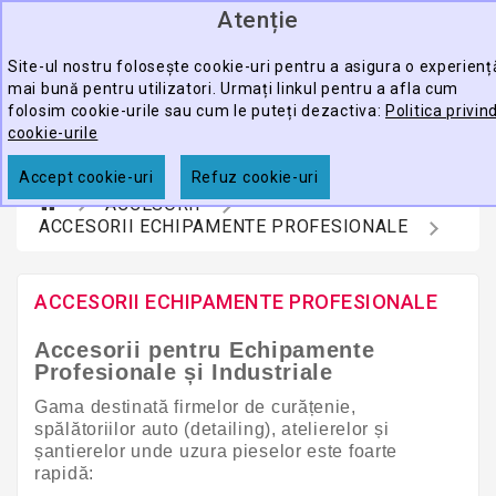
Atenție
0
CATEGORY
produ
-
Site-ul nostru folosește cookie-uri pentru a asigura o experienț
mai bună pentru utilizatori. Urmați linkul pentru a afla cum
ECHIPAMENTE
folosim cookie-urile sau cum le puteți dezactiva:
Politica privin
CĂUTARE
PROFESIONALE
cookie-urile
ACCESORII
Accept cookie-uri
Refuz cookie-uri
ACCESORII
PROMOTII
ACCESORII ECHIPAMENTE PROFESIONALE
ACCESORII ECHIPAMENTE PROFESIONALE
Accesorii pentru Echipamente
Profesionale și Industriale
Gama destinată firmelor de curățenie,
spălătoriilor auto (detailing), atelierelor și
șantierelor unde uzura pieselor este foarte
rapidă: