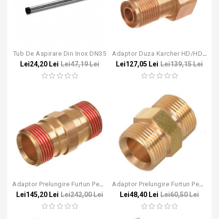
Tub De Aspirare Din Inox DN35
Adaptor Duza Karcher HD/HDS Easy!Lock - M18
Lei24,20 Lei
Lei47,19 Lei
Lei127,05 Lei
Lei139,15 Lei
Adaptor Prelungire Furtun Pentru Karcher - Easy!Lock
Adaptor Prelungire Furtun Pentru Karcher - M22x1.5
Lei145,20 Lei
Lei242,00 Lei
Lei48,40 Lei
Lei60,50 Lei