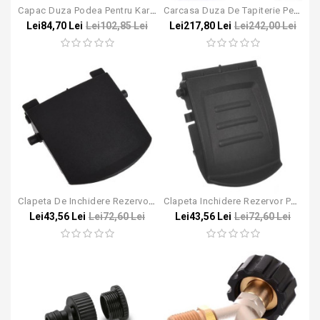
Capac Duza Podea Pentru Karcher PUZZI 100, 200, 300, 8/1
Carcasa Duza De Tapiterie Pentru Karcher Puzzi 100, 200, 8/1
Lei84,70 Lei
Lei102,85 Lei
Lei217,80 Lei
Lei242,00 Lei
Clapeta De Inchidere Rezervor Pentru Karcher T7/1, T10/1, T12/1, T15/1
Clapeta Inchidere Rezervor Pentru Aspiratoarele Karcher NT
Lei43,56 Lei
Lei72,60 Lei
Lei43,56 Lei
Lei72,60 Lei