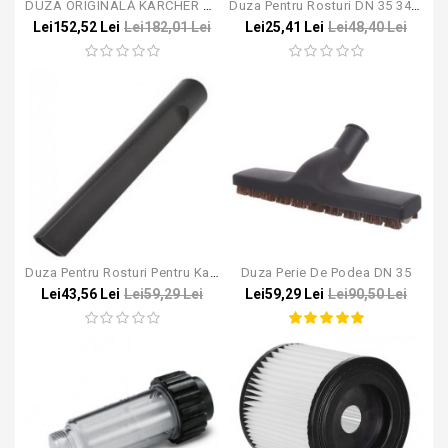
DUZA ORIGINALĂ KÄRCHER CU PERI NATURALI
Duza Pentru Rosturi DN 35 340mm
Lei152,52 Lei
Lei182,01 Lei
Lei25,41 Lei
Lei48,40 Lei
Duza Pentru Rosturi Pentru Karcher NT 65/2 DN 40 345mm
Duza Perie De Podea DN 35
Lei43,56 Lei
Lei59,29 Lei
Lei59,29 Lei
Lei90,50 Lei