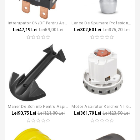
Intrerupator ON/OF Pentru Aspiratoarele Karcher NT / Puzzi
Lance De Spumare Profesionala Pentru Karcher HD/HDS
Lei47,19 Lei
Lei59,00 Lei
Lei302,50 Lei
Lei375,20 Lei
Maner De Schimb Pentru Aspiratorul Cu Spalare Karcher Puzzi 8/1
Motor Aspirator Karcher NT 65/2
Lei90,75 Lei
Lei121,00 Lei
Lei361,79 Lei
Lei423,50 Lei