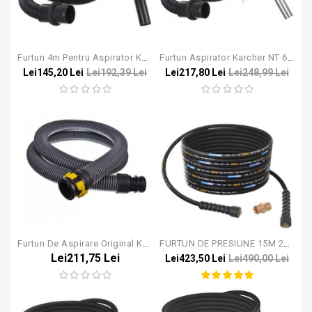
Furtun 4m Pentru Aspirator Karcher NT
Furtun Aspirator Karcher NT 65/2 DN 40
Lei145,20 Lei
Lei192,39 Lei
Lei217,80 Lei
Lei248,99 Lei
Furtun De Aspirare Original KARCHER, 2m, T10/1, T12/1, T15/1, T7/1, T9/1 (2.889-161.0) DN35
FURTUN DE PRESIUNE 15M 250 Bar (model Vechi)
Lei211,75 Lei
Lei423,50 Lei
Lei490,00 Lei