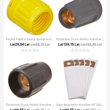
Piulita Pentru Teava Spiratorului Karcher Puzzi 8/1, Puzzi 10/1
Protectie Duza Pentru Karcher Easy!Lock
Lei29,04 Lei
Lei38,72 Lei
Lei139,15 Lei
Lei163,35 Lei
Protectie Duza Pentru Karcher M22*1.5 (model Vechi)
Saci Aspirator Karcher NT 30/1, 35/1, 40/1, 65/2