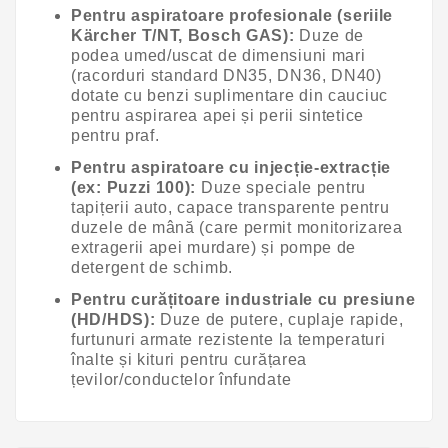
Pentru aspiratoare profesionale (seriile
Kärcher T/NT, Bosch GAS):
Duze de
podea umed/uscat de dimensiuni mari
(racorduri standard DN35, DN36, DN40)
dotate cu benzi suplimentare din cauciuc
pentru aspirarea apei și perii sintetice
pentru praf.
Pentru aspiratoare cu injecție-extracție
(ex: Puzzi 100):
Duze speciale pentru
tapițerii auto, capace transparente pentru
duzele de mână (care permit monitorizarea
extragerii apei murdare) și pompe de
detergent de schimb.
Pentru curățitoare industriale cu presiune
(HD/HDS):
Duze de putere, cuplaje rapide,
furtunuri armate rezistente la temperaturi
înalte și kituri pentru curățarea
țevilor/conductelor înfundate