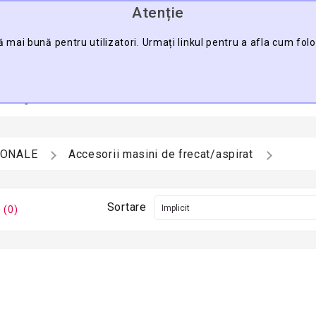
Atenție
0745.088.123
ă mai bună pentru utilizatori. Urmați linkul pentru a afla cum fol
CĂU
a Pagină
Contact
Harta Sitului
IONALE
Accesorii masini de frecat/aspirat
Sortare
 (0)