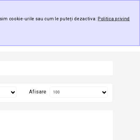
Contul meu
Compare
Wish List (0)
osim cookie-urile sau cum le puteți dezactiva:
Politica privind
TARE
0 produs(e) -
Afisare