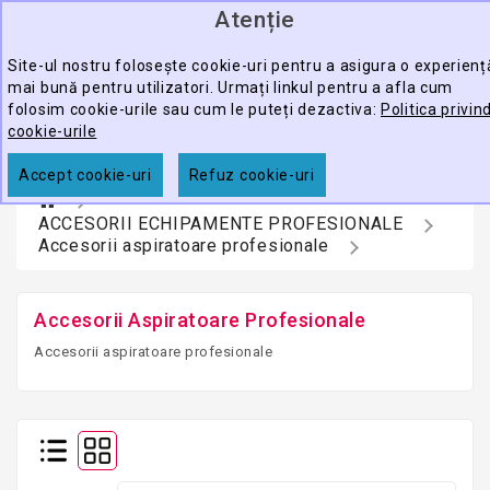
Atenție
0
CATEGORY
produ
-
Site-ul nostru folosește cookie-uri pentru a asigura o experienț
mai bună pentru utilizatori. Urmați linkul pentru a afla cum
ECHIPAMENTE
folosim cookie-urile sau cum le puteți dezactiva:
Politica privin
CĂUTARE
PROFESIONALE
cookie-urile
ACCESORII
Accept cookie-uri
Refuz cookie-uri
PROMOTII
ACCESORII ECHIPAMENTE PROFESIONALE
Accesorii aspiratoare profesionale
Accesorii Aspiratoare Profesionale
Accesorii aspiratoare profesionale