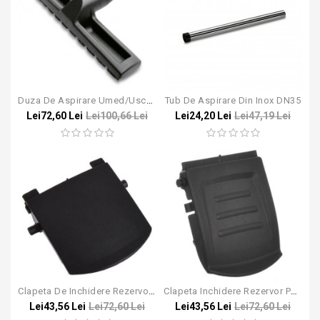
Duza De Aspirare Umed/uscat Pentru Aspiratoarele Karcher WD / NT
Tub De Aspirare Din Inox DN35
Lei72,60 Lei
Lei100,66 Lei
Lei24,20 Lei
Lei47,19 Lei
Clapeta De Inchidere Rezervor Pentru Karcher T7/1, T10/1, T12/1, T15/1
Clapeta Inchidere Rezervor Pentru Aspiratoarele Karcher NT
Lei43,56 Lei
Lei72,60 Lei
Lei43,56 Lei
Lei72,60 Lei