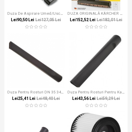
Duza De Aspirare Umed/uscat Pentru Aspirator Karcher NT 65/2 DN 40
DUZA ORIGINALĂ KÄRCHER CU PERI NATURALI
Lei90,50 Lei
Lei127,05 Lei
Lei152,52 Lei
Lei182,01 Lei
Duza Pentru Rosturi DN 35 340mm
Duza Pentru Rosturi Pentru Karcher NT 65/2 DN 40 345mm
Lei25,41 Lei
Lei48,40 Lei
Lei43,56 Lei
Lei59,29 Lei