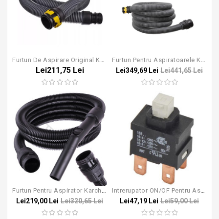
Furtun De Aspirare Original KARCHER, 2m, T10/1, T12/1, T15/1, T7/1, T9/1 (2.889-161.0) DN35
Furtun Pentru Aspiratoarele Karcher NT - 4m
Lei211,75 Lei
Lei349,69 Lei
Lei441,65 Lei
Furtun Pentru Aspirator Karcher NT 22/1 30/1 40/1 50/1 65/2 75/2
Intrerupator ON/OF Pentru Aspiratoarele Karcher NT / Puzzi
Lei219,00 Lei
Lei320,65 Lei
Lei47,19 Lei
Lei59,00 Lei