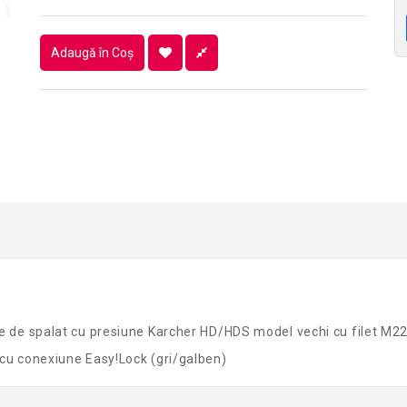
Adaugă în Coş
ele de spalat cu presiune Karcher HD/HDS model vechi cu filet M
 cu conexiune Easy!Lock (gri/galben)