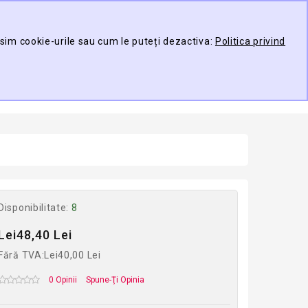
Contul meu
Compare
Wish List (0)
osim cookie-urile sau cum le puteți dezactiva:
Politica privind
TARE
0 produs(e) -
ducător
Disponibilitate:
8
Lei48,40 Lei
Fără TVA:Lei40,00 Lei
0 Opinii
Spune-Ţi Opinia