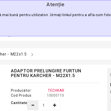
Atenție
0745.088.123
ă mai bună pentru utilizatori. Urmați linkul pentru a afla cum fol
CĂU
a Pagină
Contact
Harta Sitului
Pro
cher - M22x1.5
ADAPTOR PRELUNGIRE FURTUN
PENTRU KARCHER - M22X1.5
Producător:
TECHKAR
Cod Produs:
10000110
Cantitate