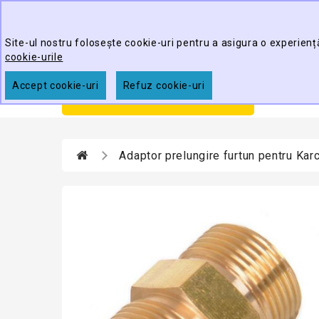
Best Cleaning Tools
Site-ul nostru folosește cookie-uri pentru a asigura o experienț
cookie-urile
Accept cookie-uri
Refuz cookie-uri
Prim
CATEGORII
Adaptor prelungire furtun pentru Kar