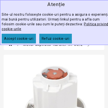
Atenție
0
CATEGORY
produ
-
Site-ul nostru folosește cookie-uri pentru a asigura o experienț
mai bună pentru utilizatori. Urmați linkul pentru a afla cum
ECHIPAMENTE
folosim cookie-urile sau cum le puteți dezactiva:
Politica privin
CĂUTARE
PROFESIONALE
cookie-urile
ACCESORII
Accept cookie-uri
Refuz cookie-uri
Motor aspirator Karcher NT 65/2
PROMOTII