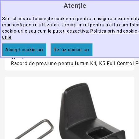
Atenție
0
CATEGORY
produ
-
Site-ul nostru folosește cookie-uri pentru a asigura o experienț
mai bună pentru utilizatori. Urmați linkul pentru a afla cum fol
ECHIPAMENTE
cookie-urile sau cum le puteți dezactiva:
Politica privind cookie
CĂUTARE
PROFESIONALE
urile
ACCESORII
Accept cookie-uri
Refuz cookie-uri
PROMOTII
Racord de presiune pentru furtun K4, K5 Full Control 