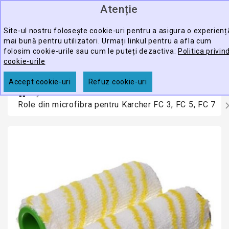
Atenție
0
CATEGORY
produ
-
Site-ul nostru folosește cookie-uri pentru a asigura o experienț
mai bună pentru utilizatori. Urmați linkul pentru a afla cum
ECHIPAMENTE
folosim cookie-urile sau cum le puteți dezactiva:
Politica privin
CĂUTARE
PROFESIONALE
cookie-urile
ACCESORII
Accept cookie-uri
Refuz cookie-uri
PROMOTII
Role din microfibra pentru Karcher FC 3, FC 5, FC 7