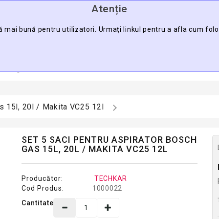
Atenție
0745.088.123
ă mai bună pentru utilizatori. Urmați linkul pentru a afla cum fol
CĂU
a Pagină
Contact
Harta Sitului
Pro
s 15l, 20l / Makita VC25 12l
SET 5 SACI PENTRU ASPIRATOR BOSCH
GAS 15L, 20L / MAKITA VC25 12L
Producător:
TECHKAR
Cod Produs:
1000022
Cantitate