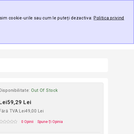
Contul meu
Compare
Wish List (0)
osim cookie-urile sau cum le puteți dezactiva:
Politica privind
TARE
0 produs(e) -
ducător
Disponibilitate:
Out Of Stock
Lei59,29 Lei
Fără TVA:Lei49,00 Lei
0 Opinii
Spune-Ţi Opinia