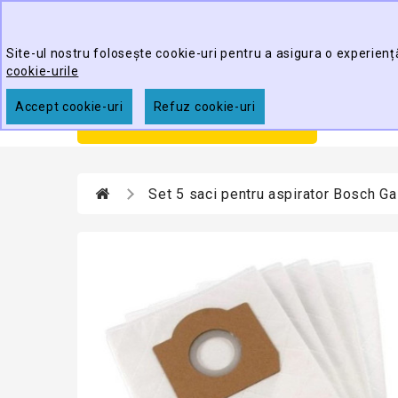
Best Cleaning Tools
Site-ul nostru folosește cookie-uri pentru a asigura o experienț
cookie-urile
Accept cookie-uri
Refuz cookie-uri
Prim
CATEGORII
Set 5 saci pentru aspirator Bosch Ga