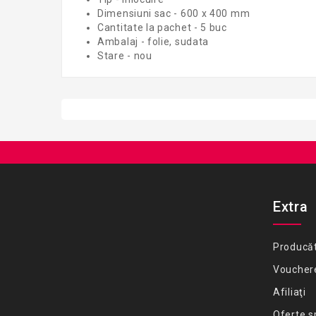
Dimensiuni sac - 600 x 400 mm
Cantitate la pachet - 5 buc
Ambalaj - folie, sudata
Stare - nou
Extra
Producăt
Voucher
Afiliaţi
Oferte s