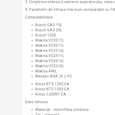
3. Umplerea etansa a camerei aspiratorului, ceea 
4. Parametri de filtrare mai buni comparabili cu fi
Compatibilitate:
Bosch GAS 15L
Bosch GAS 20L
Bosch 1200
Makita VC3511L
Makita VC3011L
Makita VC2512L
Makita VC2511L
Makita VC2012L
Makita VC2010L
Makita 446L
Metabo ASA 25 L PC
Kress NTX 1200 EA
Kress NTS 1200 EA
Kress 1200NT EA
Date tehnice:
Material - microfibra sintetica
Tip - inlocuire