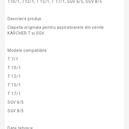
T10/1, T12/1, T 15/1, T 17/1, SGV 6/5, SGV 8/5
Descriere produs:
Clapeta originala pentru aspiratoarele din seriile
KARCHER T si SGV.
Modele compatibile:
T 7/1
T 10/1
T 12/1
T 15/1
T 17/1
SGV 6/5
SGV 8/5
Date tehnice: