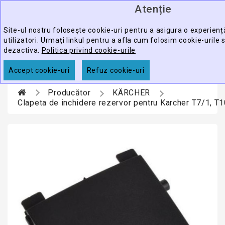
Atenție
0
CATEGORY
produ
-
Site-ul nostru folosește cookie-uri pentru a asigura o experien
utilizatori. Urmați linkul pentru a afla cum folosim cookie-urile 
ECHIPAMENTE
dezactiva:
Politica privind cookie-urile
CĂUTARE
PROFESIONALE
Accept cookie-uri
Refuz cookie-uri
ACCESORII
Producător
KÄRCHER
PROMOTII
Clapeta de inchidere rezervor pentru Karcher T7/1, T