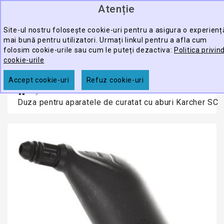
Atenție
0
CATEGORY
produ
-
Site-ul nostru folosește cookie-uri pentru a asigura o experienț
mai bună pentru utilizatori. Urmați linkul pentru a afla cum
ECHIPAMENTE
folosim cookie-urile sau cum le puteți dezactiva:
Politica privin
CĂUTARE
PROFESIONALE
cookie-urile
ACCESORII
Accept cookie-uri
Refuz cookie-uri
PROMOTII
Duza pentru aparatele de curatat cu aburi Karcher SC