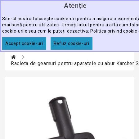
Atenție
0
CATEGORY
produ
-
Site-ul nostru folosește cookie-uri pentru a asigura o experienț
mai bună pentru utilizatori. Urmați linkul pentru a afla cum fol
ECHIPAMENTE
cookie-urile sau cum le puteți dezactiva:
Politica privind cookie-
CĂUTARE
PROFESIONALE
Accept cookie-uri
Refuz cookie-uri
ACCESORII
PROMOTII
Racleta de geamuri pentru aparatele cu abur Karcher 