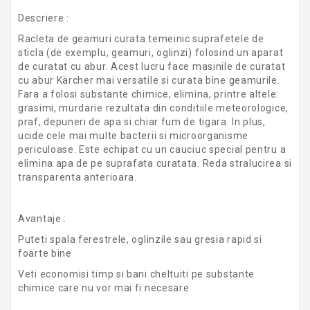
Descriere :
Racleta de geamuri curata temeinic suprafetele de
sticla (de exemplu, geamuri, oglinzi) folosind un aparat
de curatat cu abur. Acest lucru face masinile de curatat
cu abur Kärcher mai versatile si curata bine geamurile.
Fara a folosi substante chimice, elimina, printre altele:
grasimi, murdarie rezultata din conditiile meteorologice,
praf, depuneri de apa si chiar fum de tigara. In plus,
ucide cele mai multe bacterii si microorganisme
periculoase. Este echipat cu un cauciuc special pentru a
elimina apa de pe suprafata curatata. Reda stralucirea si
transparenta anterioara.
Avantaje :
Puteti spala ferestrele, oglinzile sau gresia rapid si
foarte bine
Veti economisi timp si bani cheltuiti pe substante
chimice care nu vor mai fi necesare