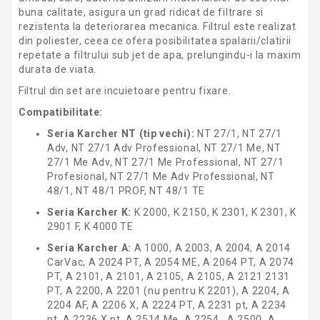
buna calitate, asigura un grad ridicat de filtrare si
rezistenta la deteriorarea mecanica. Filtrul este realizat
din poliester, ceea ce ofera posibilitatea spalarii/clatirii
repetate a filtrului sub jet de apa, prelungindu-i la maxim
durata de viata.
Filtrul din set are incuietoare pentru fixare.
Compatibilitate:
Seria Karcher NT (tip vechi):
NT 27/1, NT 27/1
Adv, NT 27/1 Adv Professional, NT 27/1 Me, NT
27/1 Me Adv, NT 27/1 Me Professional, NT 27/1
Profesional, NT 27/1 Me Adv Professional, NT
48/1, NT 48/1 PROF, NT 48/1 TE
Seria Karcher K:
K 2000, K 2150, K 2301, K 2301, K
2901 F, K 4000 TE
Seria Karcher A:
A 1000, A 2003, A 2004, A 2014
CarVac, A 2024 PT, A 2054 ME, A 2064 PT, A 2074
PT, A 2101, A 2101, A 2105, A 2105, A 2121 2131
PT, A 2200, A 2201 (nu pentru K 2201), A 2204, A
2204 AF, A 2206 X, A 2224 PT, A 2231 pt, A 2234
pt, A 2236 X pt, A 2514 Me, A 2254 , A 2500, A