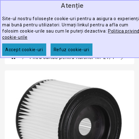
Atenție
0
CATEGORY
produ
-
Site-ul nostru folosește cookie-uri pentru a asigura o experienț
mai bună pentru utilizatori. Urmați linkul pentru a afla cum
ECHIPAMENTE
folosim cookie-urile sau cum le puteți dezactiva:
Politica privin
CĂUTARE
PROFESIONALE
cookie-urile
ACCESORII
Accept cookie-uri
Refuz cookie-uri
Filtru cartus pentru Karcher NT 27/1
PROMOTII