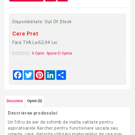
Disponibilitate:
Out Of Stock
Cere Pret
Fără TVA:Lei52,94 Lei
0 Opinii
Spune-Ţi Opinia
Facebook
Twitter
Pinterest
LinkedIn
Share
Descriere
Opinii (0)
Descrierea produsului:
Un filtru de aer de schimb de inalta calitate pentru
aspiratoarele Karcher pentru functionare uscata sau
umeda, care, datorita utilizarii materialelor de cea mai