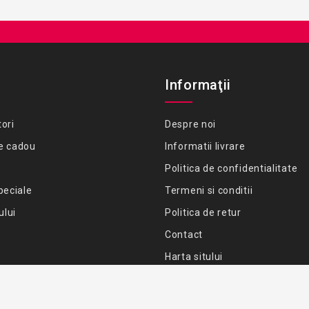
Informaţii
ori
Despre noi
e cadou
Informatii livrare
Politica de confidentialitate
peciale
Termeni si conditii
ului
Politica de retur
Contact
Harta sitului
Best Cleaning Tools © 2026