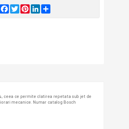
Facebook
Twitter
Pinterest
LinkedIn
Share
0%, ceea ce permite clatirea repetata sub jet de
eteriorari mecanice. Numar catalog Bosch