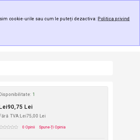
Contul meu
Compare
Wish List (0)
osim cookie-urile sau cum le puteți dezactiva:
Politica privind
TARE
0 produs(e) -
ducător
Disponibilitate:
1
Lei90,75 Lei
Fără TVA:Lei75,00 Lei
0 Opinii
Spune-Ţi Opinia