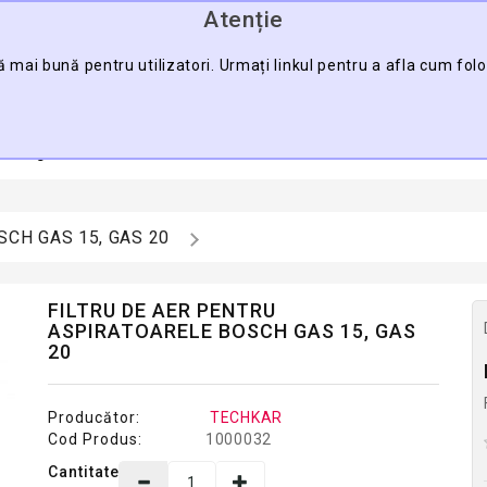
Atenție
0745.088.123
ă mai bună pentru utilizatori. Urmați linkul pentru a afla cum fol
CĂU
a Pagină
Contact
Harta Sitului
Pro
BOSCH GAS 15, GAS 20
FILTRU DE AER PENTRU
ASPIRATOARELE BOSCH GAS 15, GAS
20
Producător:
TECHKAR
Cod Produs:
1000032
Cantitate