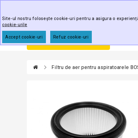
Best Cleaning Tools
Site-ul nostru folosește cookie-uri pentru a asigura o experienț
cookie-urile
Accept cookie-uri
Refuz cookie-uri
Prim
CATEGORII
Filtru de aer pentru aspiratoarele 