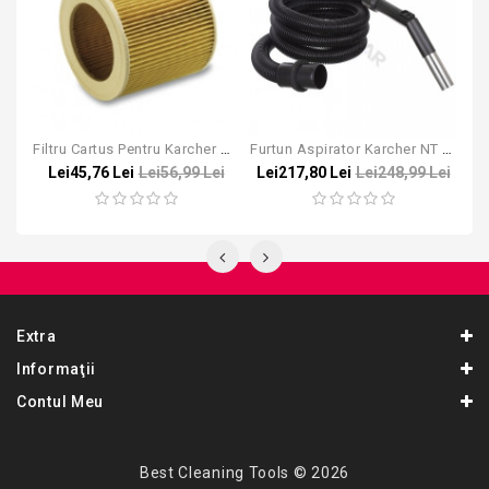
Filtru Cartus Pentru Karcher WD 2, WD 3
Furtun Aspirator Karcher NT 65/2 DN 40
T
Lei45,76 Lei
Lei56,99 Lei
Lei217,80 Lei
Lei248,99 Lei
Extra
Informaţii
Contul Meu
Best Cleaning Tools © 2026