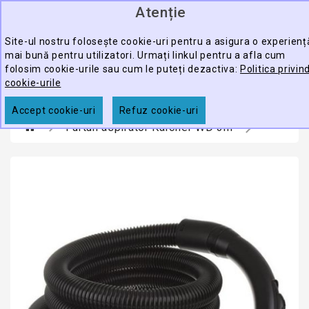
Atenție
0
CATEGORY
produ
-
Site-ul nostru folosește cookie-uri pentru a asigura o experienț
mai bună pentru utilizatori. Urmați linkul pentru a afla cum
ECHIPAMENTE
folosim cookie-urile sau cum le puteți dezactiva:
Politica privin
CĂUTARE
PROFESIONALE
cookie-urile
ACCESORII
Accept cookie-uri
Refuz cookie-uri
Furtun aspirator Karcher WD 3m
PROMOTII