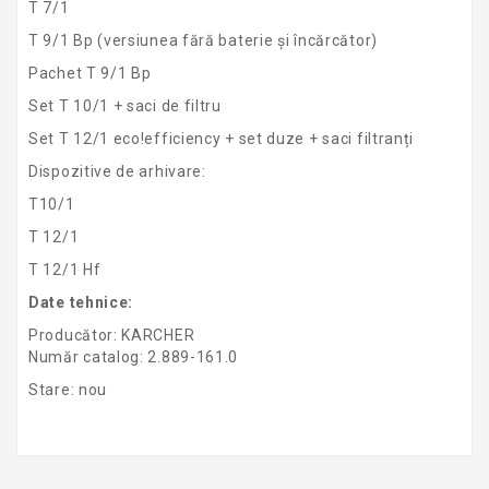
T 7/1
T 9/1 Bp (versiunea fără baterie și încărcător)
Pachet T 9/1 Bp
Set T 10/1 + saci de filtru
Set T 12/1 eco!efficiency + set duze + saci filtranți
Dispozitive de arhivare:
T10/1
T 12/1
T 12/1 Hf
Date tehnice:
Producător: KARCHER
Număr catalog: 2.889-161.0
Stare: nou