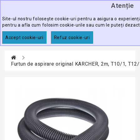
Atenție
0
CATEGORY
produ
-
Site-ul nostru folosește cookie-uri pentru a asigura o experiență
pentru a afla cum folosim cookie-urile sau cum le puteți dezact
ECHIPAMENTE
CĂUTARE
PROFESIONALE
Accept cookie-uri
Refuz cookie-uri
ACCESORII
PROMOTII
Furtun de aspirare original KARCHER, 2m, T10/1, T12/