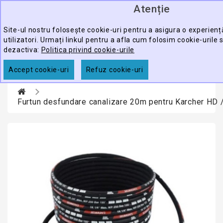
Atenție
0
CATEGORY
produ
-
Site-ul nostru folosește cookie-uri pentru a asigura o experien
utilizatori. Urmați linkul pentru a afla cum folosim cookie-urile 
ECHIPAMENTE
dezactiva:
Politica privind cookie-urile
CĂUTARE
PROFESIONALE
Accept cookie-uri
Refuz cookie-uri
ACCESORII
PROMOTII
Furtun desfundare canalizare 20m pentru Karcher HD 