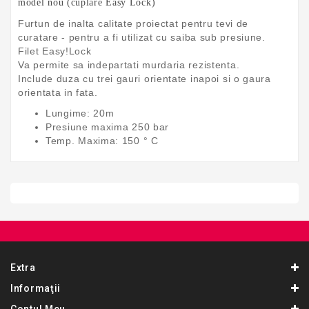
model nou (cuplare Easy Lock)
Furtun de inalta calitate proiectat pentru tevi de
curatare - pentru a fi utilizat cu saiba sub presiune.
Filet Easy!Lock
Va permite sa indepartati murdaria rezistenta.
Include duza cu trei gauri orientate inapoi si o gaura
orientata in fata.
Lungime: 20m
Presiune maxima 250 bar
Temp. Maxima: 150 ° C
Extra
Informaţii