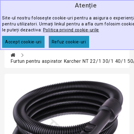
Atenție
0
CATEGORY
produ
-
Site-ul nostru folosește cookie-uri pentru a asigura o experien
pentru utilizatori. Urmați linkul pentru a afla cum folosim cook
ECHIPAMENTE
le puteți dezactiva:
Politica privind cookie-urile
CĂUTARE
PROFESIONALE
Accept cookie-uri
Refuz cookie-uri
ACCESORII
PROMOTII
Furtun pentru aspirator Karcher NT 22/1 30/1 40/1 5