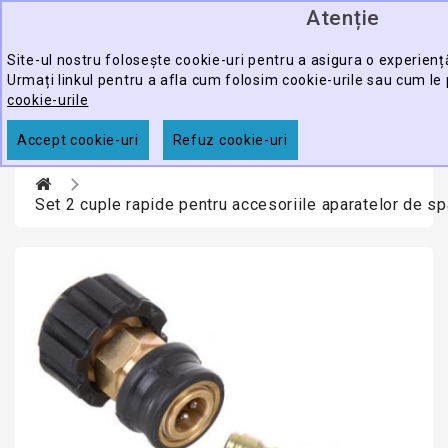
Atenție
0
CATEGORY
produ
-
Site-ul nostru folosește cookie-uri pentru a asigura o experienț
Urmați linkul pentru a afla cum folosim cookie-urile sau cum le
ECHIPAMENTE
cookie-urile
CĂUTARE
PROFESIONALE
Accept cookie-uri
Refuz cookie-uri
ACCESORII
PROMOTII
Set 2 cuple rapide pentru accesoriile aparatelor de s