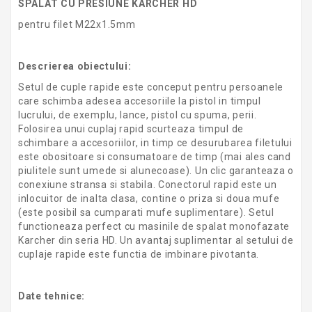
SPALAT CU PRESIUNE KARCHER HD
pentru filet M22x1.5mm
Descrierea obiectului:
Setul de cuple rapide este conceput pentru persoanele
care schimba adesea accesoriile la pistol in timpul
lucrului, de exemplu, lance, pistol cu ​​spuma, perii.
Folosirea unui cuplaj rapid scurteaza timpul de
schimbare a accesoriilor, in timp ce desurubarea filetului
este obositoare si consumatoare de timp (mai ales cand
piulitele sunt umede si alunecoase). Un clic garanteaza o
conexiune stransa si stabila. Conectorul rapid este un
inlocuitor de inalta clasa, contine o priza si doua mufe
(este posibil sa cumparati mufe suplimentare). Setul
functioneaza perfect cu masinile de spalat monofazate
Karcher din seria HD. Un avantaj suplimentar al setului de
cuplaje rapide este functia de imbinare pivotanta.
Date tehnice: