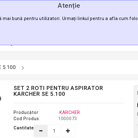
Atenție
0745.088.123
ă mai bună pentru utilizatori. Urmați linkul pentru a afla cum fol
CĂU
a Pagină
Contact
Harta Sitului
Pro
E 5.100
SET 2 ROTI PENTRU ASPIRATOR
KARCHER SE 5.100
Producător:
KÄRCHER
Cod Produs:
1000073
Cantitate