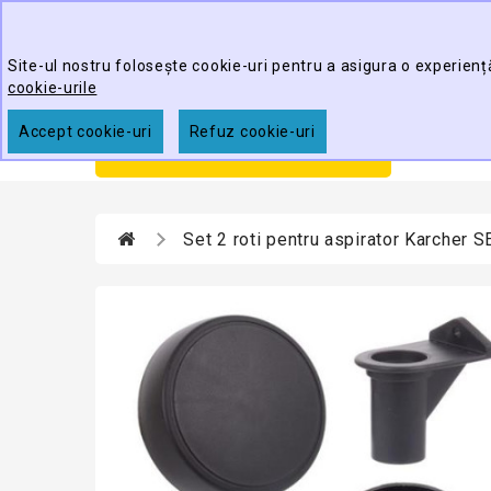
Best Cleaning Tools
Site-ul nostru folosește cookie-uri pentru a asigura o experienț
cookie-urile
Accept cookie-uri
Refuz cookie-uri
Prim
CATEGORII
Set 2 roti pentru aspirator Karcher S