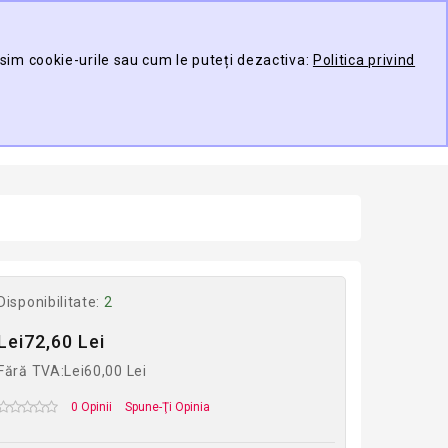
Contul meu
Compare
Wish List (0)
osim cookie-urile sau cum le puteți dezactiva:
Politica privind
TARE
0 produs(e) -
ducător
Disponibilitate:
2
Lei72,60 Lei
Fără TVA:Lei60,00 Lei
0 Opinii
Spune-Ţi Opinia