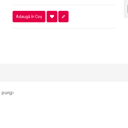
Adaugă în Coş
e pungi