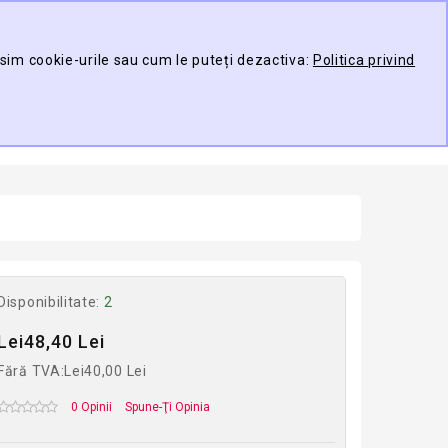
Contul meu
Compare
Wish List (0)
osim cookie-urile sau cum le puteți dezactiva:
Politica privind
TARE
0 produs(e) -
ducător
Disponibilitate:
2
Lei48,40 Lei
Fără TVA:Lei40,00 Lei
0 Opinii
Spune-Ţi Opinia