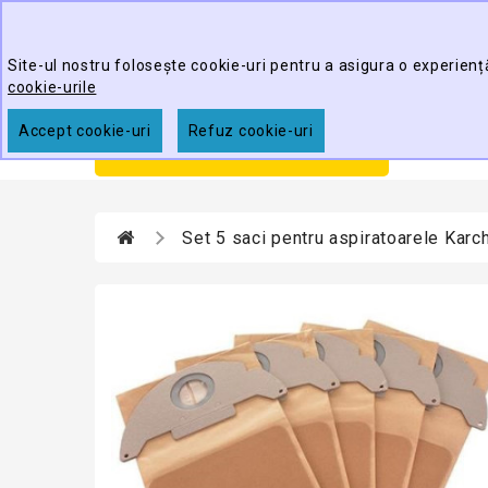
Best Cleaning Tools
Site-ul nostru folosește cookie-uri pentru a asigura o experienț
cookie-urile
Accept cookie-uri
Refuz cookie-uri
Prim
CATEGORII
Set 5 saci pentru aspiratoarele Karc