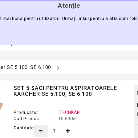
Atenție
0745.088.123
ă mai bună pentru utilizatori. Urmați linkul pentru a afla cum fol
CĂU
a Pagină
Contact
Harta Sitului
Pro
her SE 5.100, SE 6.100
SET 5 SACI PENTRU ASPIRATOARELE
KARCHER SE 5.100, SE 6.100
Producător:
TECHKAR
Cod Produs:
1000066
Cantitate