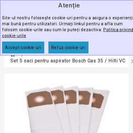
Atenție
0
CATEGORY
produ
-
Site-ul nostru folosește cookie-uri pentru a asigura o experienț
mai bună pentru utilizatori. Urmați linkul pentru a afla cum
ECHIPAMENTE
folosim cookie-urile sau cum le puteți dezactiva:
Politica privin
CĂUTARE
PROFESIONALE
cookie-urile
ACCESORII
Accept cookie-uri
Refuz cookie-uri
PROMOTII
Set 5 saci pentru aspirator Bosch Gas 35 / Hilti VC