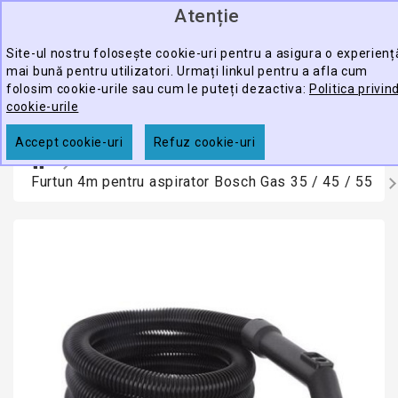
Atenție
0
CATEGORY
produ
-
Site-ul nostru folosește cookie-uri pentru a asigura o experienț
mai bună pentru utilizatori. Urmați linkul pentru a afla cum
ECHIPAMENTE
folosim cookie-urile sau cum le puteți dezactiva:
Politica privin
CĂUTARE
PROFESIONALE
cookie-urile
ACCESORII
Accept cookie-uri
Refuz cookie-uri
PROMOTII
Furtun 4m pentru aspirator Bosch Gas 35 / 45 / 55