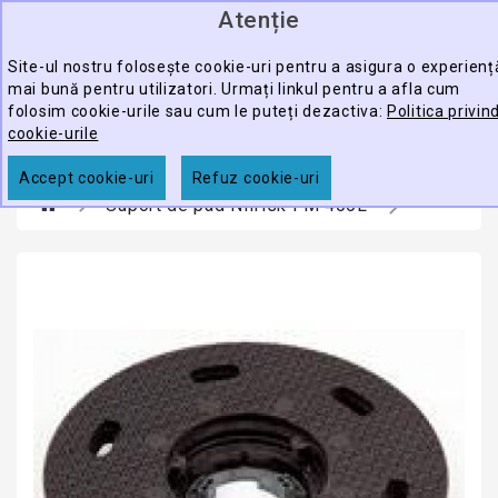
Atenție
0
CATEGORY
produ
-
Site-ul nostru folosește cookie-uri pentru a asigura o experienț
mai bună pentru utilizatori. Urmați linkul pentru a afla cum
ECHIPAMENTE
folosim cookie-urile sau cum le puteți dezactiva:
Politica privin
CĂUTARE
PROFESIONALE
cookie-urile
ACCESORII
Accept cookie-uri
Refuz cookie-uri
Suport de pad Nilfisk FM 400L
PROMOTII