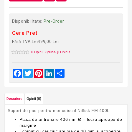
Disponibilitate:
Pre-Order
Cere Pret
Fără TVA:Lei499,00 Lei
0 Opinii
Spune-Ţi Opinia
Facebook
Twitter
Pinterest
LinkedIn
Share
Descriere
Opinii (0)
Suport de pad pentru monodiscul Nilfisk FM 400L
Placa de antrenare 406 mm Ø = lucru aproape de
margine
Echipat cu cauciuc spumă de 10 mm și acoperire