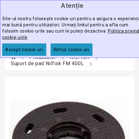
Atenție
0
CATEGORY
produ
-
Site-ul nostru folosește cookie-uri pentru a asigura o experienț
mai bună pentru utilizatori. Urmați linkul pentru a afla cum
ECHIPAMENTE
folosim cookie-urile sau cum le puteți dezactiva:
Politica privin
CĂUTARE
PROFESIONALE
cookie-urile
ACCESORII
Accept cookie-uri
Refuz cookie-uri
Producător
NILFISK
PROMOTII
Suport de pad Nilfisk FM 400L