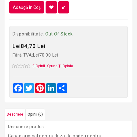
Adaugă în Coş
Disponibilitate:
Out Of Stock
Lei84,70 Lei
Fără TVA:Lei70,00 Lei
0 Opinii
Spune-Ţi Opinia
Facebook
Twitter
Pinterest
LinkedIn
Share
Descriere
Opinii (0)
Descriere produs:
Capac original pentru duza de podea pentru