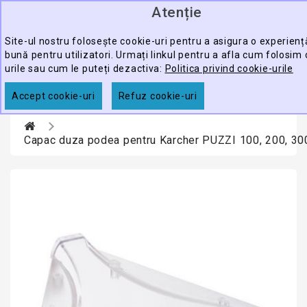
Atenție
0
CATEGORY
produ
-
Site-ul nostru folosește cookie-uri pentru a asigura o experien
bună pentru utilizatori. Urmați linkul pentru a afla cum folosim 
ECHIPAMENTE
urile sau cum le puteți dezactiva:
Politica privind cookie-urile
CĂUTARE
PROFESIONALE
Accept cookie-uri
Refuz cookie-uri
ACCESORII
PROMOTII
Capac duza podea pentru Karcher PUZZI 100, 200, 30