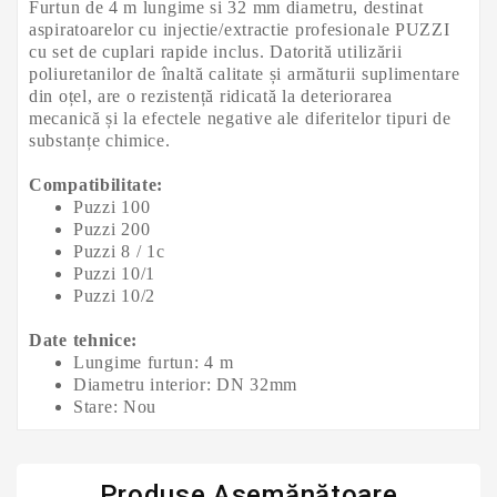
Furtun de 4 m lungime si 32 mm diametru, destinat
aspiratoarelor cu injectie/extractie profesionale PUZZI
cu set de cuplari rapide inclus.
Datorită utilizării
poliuretanilor de înaltă calitate și armăturii suplimentare
din oțel, are o rezistență ridicată la deteriorarea
mecanică și la efectele negative ale diferitelor tipuri de
substanțe chimice.
Compatibilitate:
Puzzi 100
Puzzi 200
Puzzi 8 / 1c
Puzzi 10/1
Puzzi 10/2
Date tehnice:
Lungime furtun: 4 m
Diametru interior: DN 32mm
Stare: Nou
Produse Asemănătoare