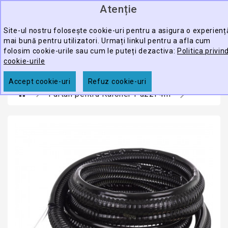
Atenție
0
CATEGORY
produ
-
Site-ul nostru folosește cookie-uri pentru a asigura o experienț
mai bună pentru utilizatori. Urmați linkul pentru a afla cum
ECHIPAMENTE
folosim cookie-urile sau cum le puteți dezactiva:
Politica privin
CĂUTARE
PROFESIONALE
cookie-urile
ACCESORII
Accept cookie-uri
Refuz cookie-uri
Furtun pentru Karcher Puzzi 4m
PROMOTII