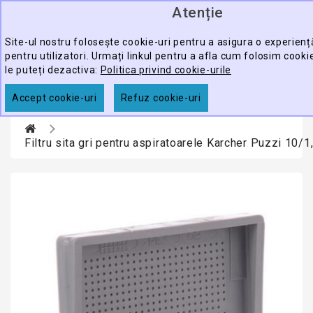
Atenție
0
CATEGORY
produ
-
Site-ul nostru folosește cookie-uri pentru a asigura o experien
pentru utilizatori. Urmați linkul pentru a afla cum folosim cook
ECHIPAMENTE
le puteți dezactiva:
Politica privind cookie-urile
CĂUTARE
PROFESIONALE
Accept cookie-uri
Refuz cookie-uri
ACCESORII
PROMOTII
Filtru sita gri pentru aspiratoarele Karcher Puzzi 10/