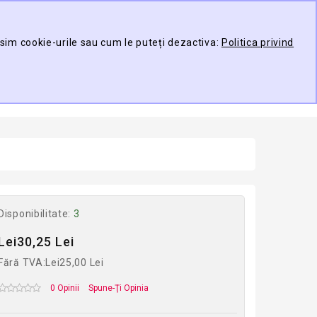
Contul meu
Compare
Wish List (0)
osim cookie-urile sau cum le puteți dezactiva:
Politica privind
TARE
0 produs(e) -
ducător
Disponibilitate:
3
Lei30,25 Lei
Fără TVA:Lei25,00 Lei
0 Opinii
Spune-Ţi Opinia