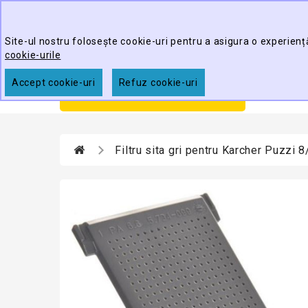
Best Cleaning Tools
Site-ul nostru folosește cookie-uri pentru a asigura o experienț
cookie-urile
Accept cookie-uri
Refuz cookie-uri
Prim
CATEGORII
Filtru sita gri pentru Karcher Puzzi 8