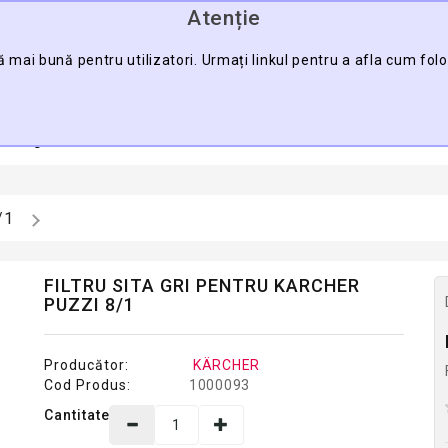
Atenție
0745.088.123
ă mai bună pentru utilizatori. Urmați linkul pentru a afla cum fol
CĂU
a Pagină
Contact
Harta Sitului
Pro
/1
FILTRU SITA GRI PENTRU KARCHER
PUZZI 8/1
Producător:
KÄRCHER
Cod Produs:
1000093
Cantitate