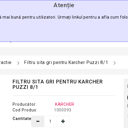
Atenție
0745.088.123
ă mai bună pentru utilizatori. Urmați linkul pentru a afla cum fol
CĂU
a Pagină
Contact
Harta Sitului
Pro
ractie
Filtru sita gri pentru Karcher Puzzi 8/1
FILTRU SITA GRI PENTRU KARCHER
PUZZI 8/1
Producător:
KÄRCHER
Cod Produs:
1000093
Cantitate