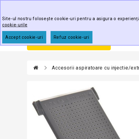
Best Cleaning Tools
Site-ul nostru folosește cookie-uri pentru a asigura o experienț
cookie-urile
Accept cookie-uri
Refuz cookie-uri
Prim
CATEGORII
Accesorii aspiratoare cu injectie/ext