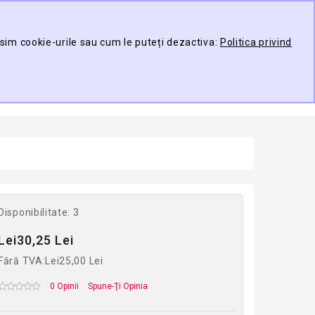
Contul meu
Compare
Wish List (0)
osim cookie-urile sau cum le puteți dezactiva:
Politica privind
TARE
0 produs(e) -
ducător
Disponibilitate:
3
Lei30,25 Lei
Fără TVA:Lei25,00 Lei
0 Opinii
Spune-Ţi Opinia