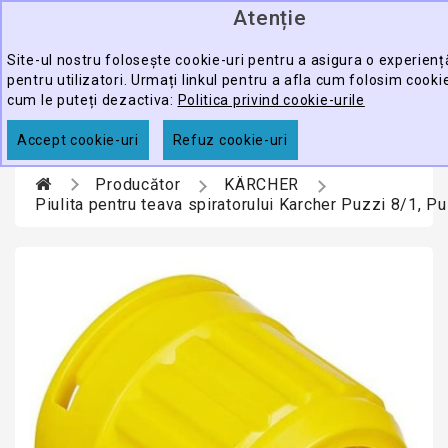
Atenție
0
CATEGORY
produ
-
Site-ul nostru folosește cookie-uri pentru a asigura o experien
pentru utilizatori. Urmați linkul pentru a afla cum folosim cooki
ECHIPAMENTE
cum le puteți dezactiva:
Politica privind cookie-urile
CĂUTARE
PROFESIONALE
Accept cookie-uri
Refuz cookie-uri
ACCESORII
Producător
KÄRCHER
PROMOTII
Piulita pentru teava spiratorului Karcher Puzzi 8/1, P