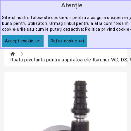
Atenție
0
CATEGORY
produ
-
Site-ul nostru folosește cookie-uri pentru a asigura o experien
bună pentru utilizatori. Urmați linkul pentru a afla cum folosim
ECHIPAMENTE
cookie-urile sau cum le puteți dezactiva:
Politica privind cookie-
CĂUTARE
PROFESIONALE
Accept cookie-uri
Refuz cookie-uri
ACCESORII
PROMOTII
Roata pivotanta pentru aspiratoarele Karcher WD, DS,