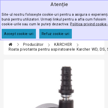
Atenție
0
CATEGORY
produ
-
Site-ul nostru folosește cookie-uri pentru a asigura o experien
bună pentru utilizatori. Urmați linkul pentru a afla cum folosim
ECHIPAMENTE
cookie-urile sau cum le puteți dezactiva:
Politica privind cookie-
CĂUTARE
PROFESIONALE
Accept cookie-uri
Refuz cookie-uri
ACCESORII
Producător
KÄRCHER
PROMOTII
Roata pivotanta pentru aspiratoarele Karcher WD, DS,